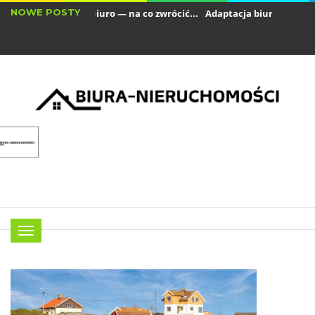
NOWE POSTY
em lokalu pod biuro — na co zwrócić...
Adaptacja biura w przestrzen
zesne technologie, które warto wprowadzić...
Menu