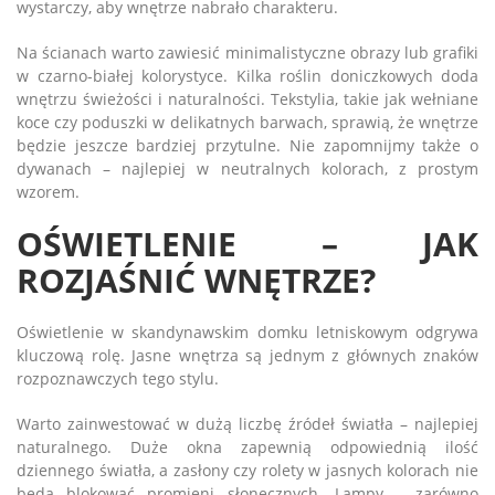
wystarczy, aby wnętrze nabrało charakteru.
Na ścianach warto zawiesić minimalistyczne obrazy lub grafiki
w czarno-białej kolorystyce. Kilka roślin doniczkowych doda
wnętrzu świeżości i naturalności. Tekstylia, takie jak wełniane
koce czy poduszki w delikatnych barwach, sprawią, że wnętrze
będzie jeszcze bardziej przytulne. Nie zapomnijmy także o
dywanach – najlepiej w neutralnych kolorach, z prostym
wzorem.
OŚWIETLENIE – JAK
ROZJAŚNIĆ WNĘTRZE?
Oświetlenie w skandynawskim domku letniskowym odgrywa
kluczową rolę. Jasne wnętrza są jednym z głównych znaków
rozpoznawczych tego stylu.
Warto zainwestować w dużą liczbę źródeł światła – najlepiej
naturalnego. Duże okna zapewnią odpowiednią ilość
dziennego światła, a zasłony czy rolety w jasnych kolorach nie
będą blokować promieni słonecznych. Lampy – zarówno