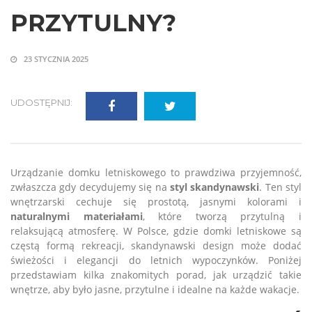
PRZYTULNY?
23 STYCZNIA 2025
UDOSTĘPNIJ:
Urządzanie domku letniskowego to prawdziwa przyjemność,
zwłaszcza gdy decydujemy się na
styl skandynawski
. Ten styl
wnętrzarski cechuje się prostotą, jasnymi kolorami i
naturalnymi materiałami
, które tworzą przytulną i
relaksującą atmosferę. W Polsce, gdzie domki letniskowe są
częstą formą rekreacji, skandynawski design może dodać
świeżości i elegancji do letnich wypoczynków. Poniżej
przedstawiam kilka znakomitych porad, jak urządzić takie
wnętrze, aby było jasne, przytulne i idealne na każde wakacje.