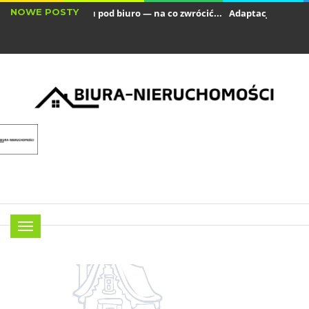
NOWE POSTY
ynajem lokalu pod biuro — na co zwrócić...
Adaptacja biura w przes
owoczesne technologie, które warto wprowadzić...
Menu