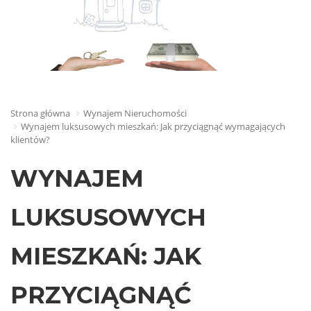
Strona główna
Wynajem Nieruchomości
Wynajem luksusowych mieszkań: Jak przyciągnąć wymagających
klientów?
WYNAJEM
LUKSUSOWYCH
MIESZKAŃ: JAK
PRZYCIĄGNĄĆ