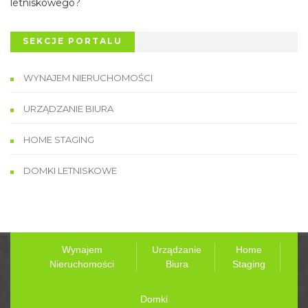
letniskowego?
SEKCJE PORTALU
WYNAJEM NIERUCHOMOŚCI
URZĄDZANIE BIURA
HOME STAGING
DOMKI LETNISKOWE
Wynajem
Urządzanie
Home
Nieruchomości
Biura
Staging
Domki