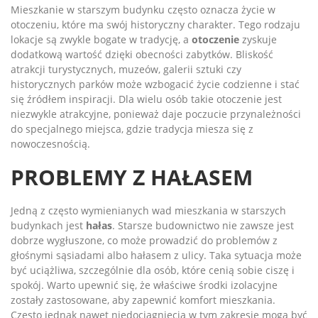
Mieszkanie w starszym budynku często oznacza życie w
otoczeniu, które ma swój historyczny charakter. Tego rodzaju
lokacje są zwykle bogate w tradycję, a
otoczenie
zyskuje
dodatkową wartość dzięki obecności zabytków. Bliskość
atrakcji turystycznych, muzeów, galerii sztuki czy
historycznych parków może wzbogacić życie codzienne i stać
się źródłem inspiracji. Dla wielu osób takie otoczenie jest
niezwykle atrakcyjne, ponieważ daje poczucie przynależności
do specjalnego miejsca, gdzie tradycja miesza się z
nowoczesnością.
PROBLEMY Z HAŁASEM
Jedną z często wymienianych wad mieszkania w starszych
budynkach jest
hałas
. Starsze budownictwo nie zawsze jest
dobrze wygłuszone, co może prowadzić do problemów z
głośnymi sąsiadami albo hałasem z ulicy. Taka sytuacja może
być uciążliwa, szczególnie dla osób, które cenią sobie ciszę i
spokój. Warto upewnić się, że właściwe środki izolacyjne
zostały zastosowane, aby zapewnić komfort mieszkania.
Często jednak nawet niedociągnięcia w tym zakresie mogą być