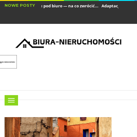
NOWE POSTY
ynajem lokalu pod biuro — na co zwrócić...
Adaptacja biura w przes
owoczesne technologie, które warto wprowadzić...
Menu