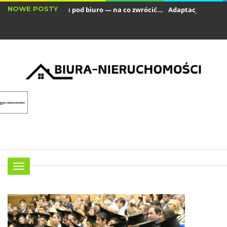
NOWE POSTY
Wynajem lokalu pod biuro — na co zwrócić...
Adaptacja biura w przes
Nowoczesne technologie, które warto wprowadzić...
Menu